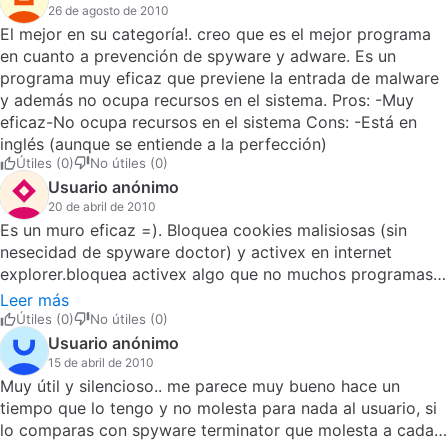
26 de agosto de 2010
El mejor en su categoría!. creo que es el mejor programa
en cuanto a prevención de spyware y adware. Es un
programa muy eficaz que previene la entrada de malware
y además no ocupa recursos en el sistema. Pros: -Muy
eficaz-No ocupa recursos en el sistema Cons: -Está en
inglés (aunque se entiende a la perfección)
Útiles (0)
No útiles (0)
Usuario anónimo
20 de abril de 2010
Es un muro eficaz =). Bloquea cookies malisiosas (sin
nesecidad de spyware doctor) y activex en internet
explorer.bloquea activex algo que no muchos programas
hacen si no es que ninguno.Es exelente funciona como
Leer más
debe, sin problemas ni fallas en el sistema
Útiles (0)
No útiles (0)
operativo.eric1_1 ¡¡softonic libre de programas
Usuario anónimo
malintencionados!! exelente se gana &amp;quot;el
15 de abril de 2010
cuatruple no&amp;quot; =) Pros: No afecta el rendimiento
Muy útil y silencioso.. me parece muy bueno hace un
del ordenador.No cuesta.No ocupas conocimientos.No
tiempo que lo tengo y no molesta para nada al usuario, si
problem.&amp;quot;El cuatruple no&amp;quot; no
lo comparas con spyware terminator que molesta a cada