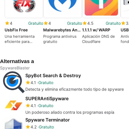
4
Gratuito
4
Gratuito
4.5
Gratuito
3
UsbFix Free
Malwarebytes Anti-Malware
1.1.1.1 w/ WARP
USB
Una herramienta
Programa antivirus
Aplicación DNS de
Anti
eficiente para
gratuito
Cloudflare
fond
detectar y eliminar
USB
virus en un
dispositivo de
Alternativas a
almacenamiento USB
SpywareBlaster
SpyBot Search & Destroy
4.1
Gratuito
Detecta y elimina eficazmente todo tipo de spyware
SUPERAntiSpyware
4.1
Gratuito
Un poderoso aliado contra los programas espía
Spyware Terminator
4.2
Gratuito