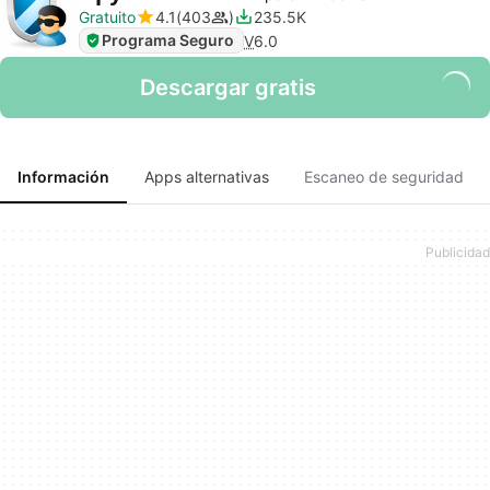
Gratuito
4.1
403
235.5K
Programa Seguro
V
6.0
Descargar gratis
Información
Apps alternativas
Escaneo de seguridad