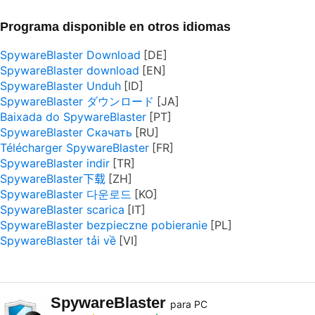
Programa disponible en otros idiomas
SpywareBlaster Download
SpywareBlaster download
SpywareBlaster Unduh
SpywareBlaster ダウンロード
Baixada do SpywareBlaster
SpywareBlaster Скачать
Télécharger SpywareBlaster
SpywareBlaster indir
SpywareBlaster下载
SpywareBlaster 다운로드
SpywareBlaster scarica
SpywareBlaster bezpieczne pobieranie
SpywareBlaster tải về
SpywareBlaster
para PC